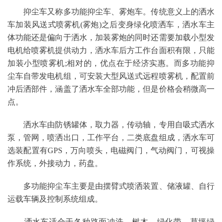
抑尘车又称多功能抑尘车、雾炮车。传统意义上的洒水
车加装风送式喷雾机(雾炮)之后变身绿化喷洒车，洒水车主
体功能还是偏向于洒水，加装雾炮的同时还需要加载小型发
电机给喷雾机提供动力，洒水车后方工作台面积有限，只能
加装小型喷雾机;相对的，优点在于经济实惠。而多功能抑
尘车自带发电机组，可安装大型风送式远程喷雾机，配置前
冲后洒部件，涵盖了洒水车全部功能，但是价格会稍微高一
点。
洒水车由防锈罐体，取力器，传动轴，专用自吸式洒水
泵，管网，喷洒出口，工作平台，二类底盘组成，洒水车可
选装配置有GPS，万向喷头，电磁阀门，气动阀门，可视操
作系统，外接动力，药盘。
多功能抑尘车主要是由摆臂式喷洒装置、储液罐、自行
运载车辆及控制系统组成。
洒水车适合于各种路面冲洗，树木、绿化带、草坪绿